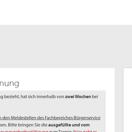
hnung
bezieht, hat sich innerhalb von
zwei Wochen
bei
n den Meldestellen des Fachbereiches Bürgerservice
n. Bitte bringen Sie die
ausgefüllte und vom
nungsgeberbestätigung
zum Termin (
hier geht es