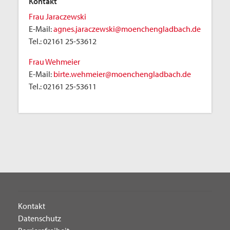
Kontakt
Frau Jaraczewski
E-Mail:
agnes.jaraczewski@moenchengladbach.de
Tel.:
02161 25-53612
Frau Wehmeier
E-Mail:
birte.wehmeier@moenchengladbach.de
Tel.:
02161 25-53611
Kontakt
Datenschutz