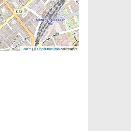
Leaflet
| ©
OpenStreetMap
contributors