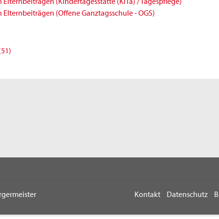
Elternbeiträgen (Kindertagesstätte (KiTa) / Tagespflege)
 Elternbeiträgen (Offene Ganztagsschule - OGS)
(51)
rgermeister
Kontakt
Datenschutz
B