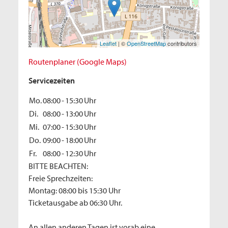
Leaflet
| ©
OpenStreetMap
contributors
Routenplaner (Google Maps)
Servicezeiten
Mo.
08:00
-
15:30
Uhr
Di.
08:00
-
13:00
Uhr
Mi.
07:00
-
15:30
Uhr
Do.
09:00
-
18:00
Uhr
Fr.
08:00
-
12:30
Uhr
BITTE BEACHTEN:
Freie Sprechzeiten:
Montag: 08:00 bis 15:30 Uhr
Ticketausgabe ab 06:30 Uhr.
An allen anderen Tagen ist vorab eine