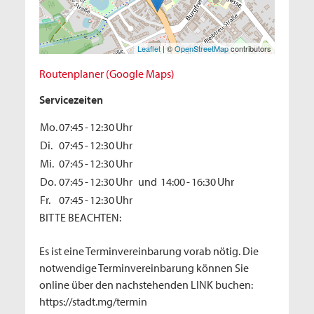
Leaflet
| ©
OpenStreetMap
contributors
Routenplaner (Google Maps)
Servicezeiten
Mo.
07:45
-
12:30
Uhr
Di.
07:45
-
12:30
Uhr
Mi.
07:45
-
12:30
Uhr
Do.
07:45
-
12:30
Uhr
und
14:00
-
16:30
Uhr
Fr.
07:45
-
12:30
Uhr
BITTE BEACHTEN:
Es ist eine Terminvereinbarung vorab nötig. Die
notwendige Terminvereinbarung können Sie
online über den nachstehenden LINK buchen:
https://stadt.mg/termin