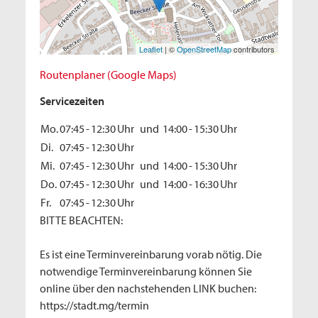
Leaflet
| ©
OpenStreetMap
contributors
Routenplaner (Google Maps)
Servicezeiten
Mo.
07:45
-
12:30
Uhr
und
14:00
-
15:30
Uhr
Di.
07:45
-
12:30
Uhr
Mi.
07:45
-
12:30
Uhr
und
14:00
-
15:30
Uhr
Do.
07:45
-
12:30
Uhr
und
14:00
-
16:30
Uhr
Fr.
07:45
-
12:30
Uhr
BITTE BEACHTEN:
Es ist eine Terminvereinbarung vorab nötig. Die
notwendige Terminvereinbarung können Sie
online über den nachstehenden LINK buchen:
https://stadt.mg/termin