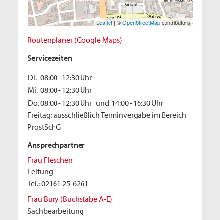
Leaflet
| ©
OpenStreetMap
contributors
Routenplaner (Google Maps)
Servicezeiten
Di.
08:00
-
12:30
Uhr
Mi.
08:00
-
12:30
Uhr
Do.
08:00
-
12:30
Uhr
und
14:00
-
16:30
Uhr
Freitag: ausschließlich Terminvergabe im Bereich
ProstSchG
Ansprechpartner
Frau Fleschen
Leitung
Tel.: 02161 25-6261
Frau Bury (Buchstabe A-E)
Sachbearbeitung