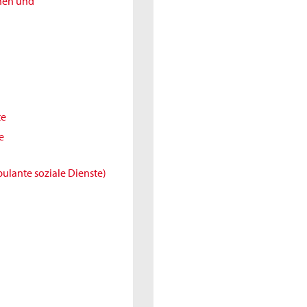
nnen und
te
e
ulante soziale Dienste)