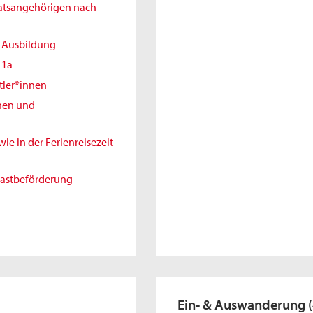
aatsangehörigen nach
r Ausbildung
11a
tler*innen
nnen und
e in der Ferienreisezeit
gastbeförderung
Ein- & Auswanderung