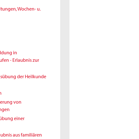
ltungen, Wochen- u.
ldung in
en - Erlaubnis zur
Ausübung der Heilkunde
h
nderung von
ungen
sübung einer
aubnis aus familiären