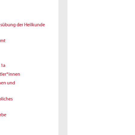
Ausübung der Heilkunde
amt
11a
tler*innen
nnen und
liches
erbe