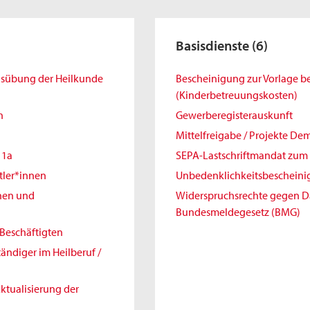
Basisdienste
(6)
Ausübung der Heilkunde
Bescheinigung zur Vorlage 
(Kinderbetreuungskosten)
h
Gewerberegisterauskunft
Mittelfreigabe / Projekte De
11a
SEPA-Lastschriftmandat zum 
tler*innen
Unbedenklichkeitsbeschein
nnen und
Widerspruchsrechte gegen 
Bundesmeldegesetz (BMG)
Beschäftigten
ändiger im Heilberuf /
ktualisierung der