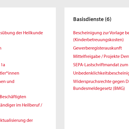
Basisdienste
(6)
Ausübung der Heilkunde
Bescheinigung zur Vorlage 
(Kinderbetreuungskosten)
h
Gewerberegisterauskunft
Mittelfreigabe / Projekte De
11a
SEPA-Lastschriftmandat zum 
tler*innen
Unbedenklichkeitsbeschein
nnen und
Widerspruchsrechte gegen 
Bundesmeldegesetz (BMG)
Beschäftigten
ändiger im Heilberuf /
ktualisierung der