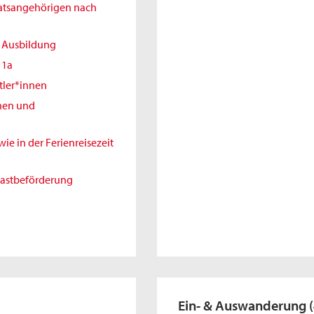
aatsangehörigen nach
r Ausbildung
11a
tler*innen
nnen und
e in der Ferienreisezeit
gastbeförderung
Ein- & Auswanderung