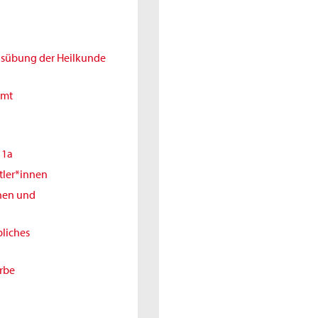
Ausübung der Heilkunde
amt
11a
tler*innen
nnen und
liches
erbe