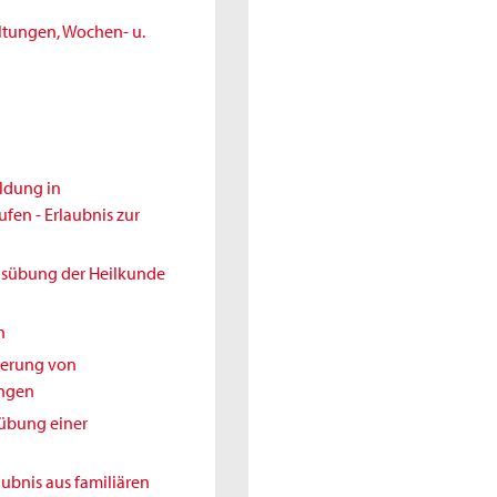
ltungen, Wochen- u.
ldung in
en - Erlaubnis zur
Ausübung der Heilkunde
h
nderung von
ungen
sübung einer
aubnis aus familiären