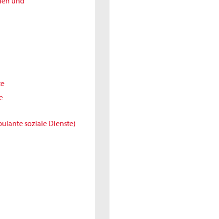
nnen und
te
e
ulante soziale Dienste)