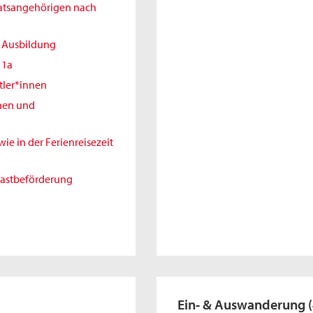
aatsangehörigen nach
r Ausbildung
11a
tler*innen
nnen und
e in der Ferienreisezeit
gastbeförderung
Ein- & Auswanderung