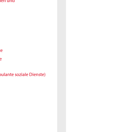
nnen und
te
e
ulante soziale Dienste)