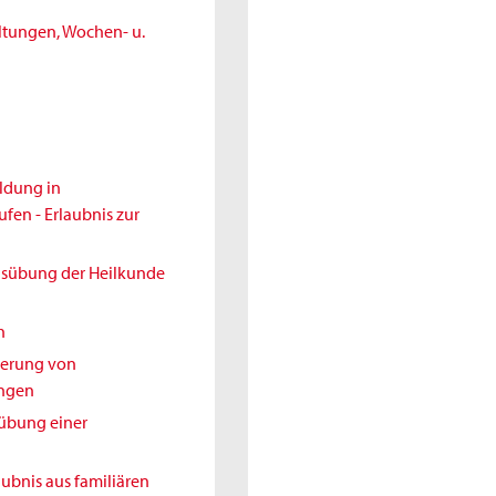
ltungen, Wochen- u.
ldung in
en - Erlaubnis zur
Ausübung der Heilkunde
h
nderung von
ungen
sübung einer
aubnis aus familiären