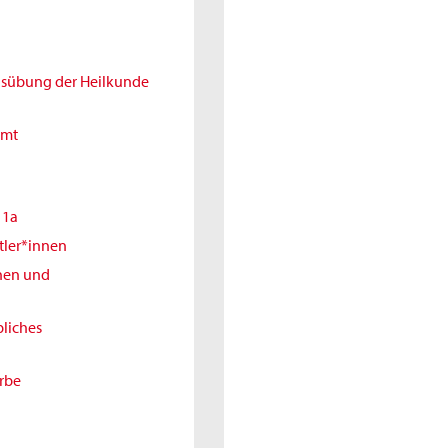
Ausübung der Heilkunde
amt
11a
tler*innen
nnen und
liches
erbe