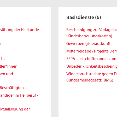
Basisdienste
(6)
Ausübung der Heilkunde
Bescheinigung zur Vorlage 
(Kinderbetreuungskosten)
h
Gewerberegisterauskunft
Mittelfreigabe / Projekte De
11a
SEPA-Lastschriftmandat zum 
tler*innen
Unbedenklichkeitsbeschein
nnen und
Widerspruchsrechte gegen 
Bundesmeldegesetz (BMG)
Beschäftigten
ändiger im Heilberuf /
ktualisierung der