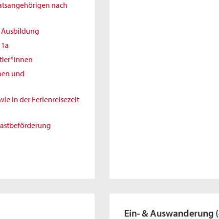
aatsangehörigen nach
r Ausbildung
11a
tler*innen
nnen und
e in der Ferienreisezeit
gastbeförderung
Ein- & Auswanderung