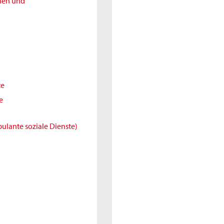
nnen und
te
e
ulante soziale Dienste)