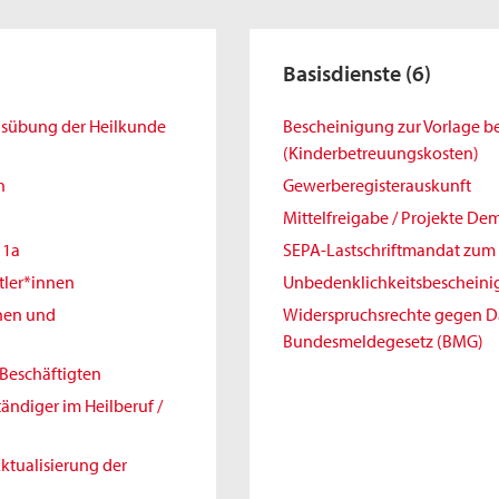
Basisdienste
(6)
Ausübung der Heilkunde
Bescheinigung zur Vorlage 
(Kinderbetreuungskosten)
h
Gewerberegisterauskunft
Mittelfreigabe / Projekte De
11a
SEPA-Lastschriftmandat zum 
tler*innen
Unbedenklichkeitsbeschein
nnen und
Widerspruchsrechte gegen 
Bundesmeldegesetz (BMG)
Beschäftigten
ändiger im Heilberuf /
ktualisierung der