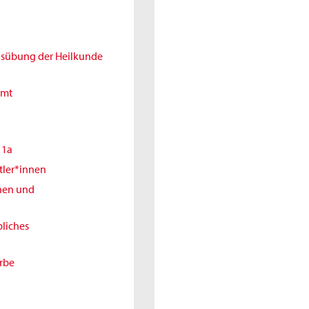
Ausübung der Heilkunde
amt
11a
tler*innen
nnen und
liches
erbe