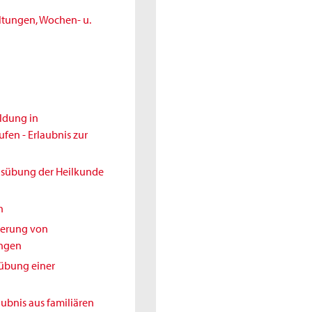
ltungen, Wochen- u.
ldung in
en - Erlaubnis zur
Ausübung der Heilkunde
h
nderung von
ungen
sübung einer
aubnis aus familiären