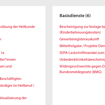
Basisdienste
(6)
Ausübung der Heilkunde
Bescheinigung zur Vorlage 
(Kinderbetreuungskosten)
h
Gewerberegisterauskunft
Mittelfreigabe / Projekte De
11a
SEPA-Lastschriftmandat zum 
tler*innen
Unbedenklichkeitsbeschein
nnen und
Widerspruchsrechte gegen 
Bundesmeldegesetz (BMG)
Beschäftigten
ändiger im Heilberuf /
ktualisierung der