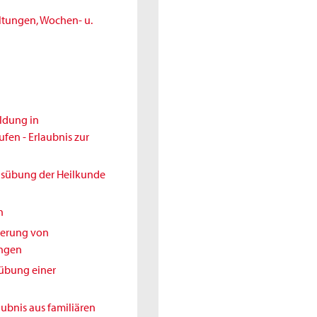
ltungen, Wochen- u.
ldung in
en - Erlaubnis zur
Ausübung der Heilkunde
h
nderung von
ungen
sübung einer
aubnis aus familiären