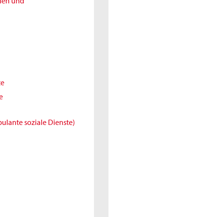
nnen und
te
e
ulante soziale Dienste)