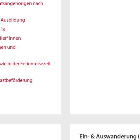
aatsangehörigen nach
r Ausbildung
11a
tler*innen
nnen und
e in der Ferienreisezeit
gastbeförderung
Ein- & Auswanderung