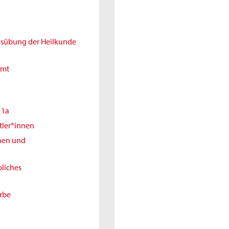
Ausübung der Heilkunde
amt
11a
tler*innen
nnen und
liches
erbe