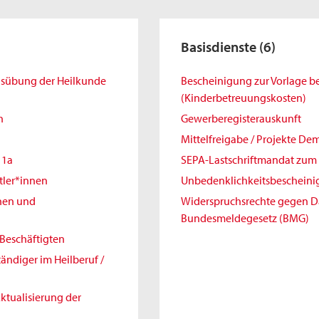
Basisdienste
(6)
Ausübung der Heilkunde
Bescheinigung zur Vorlage 
(Kinderbetreuungskosten)
h
Gewerberegisterauskunft
Mittelfreigabe / Projekte De
11a
SEPA-Lastschriftmandat zum 
tler*innen
Unbedenklichkeitsbeschein
nnen und
Widerspruchsrechte gegen 
Bundesmeldegesetz (BMG)
Beschäftigten
ändiger im Heilberuf /
ktualisierung der