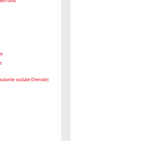
nnen und
te
e
ulante soziale Dienste)