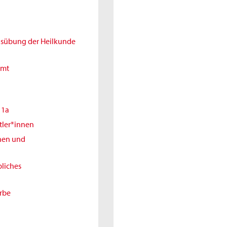
Ausübung der Heilkunde
amt
11a
tler*innen
nnen und
liches
erbe