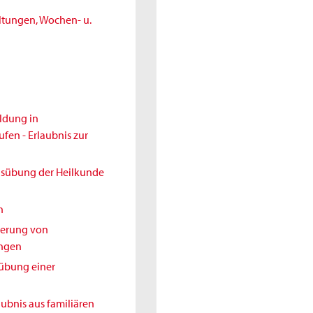
ltungen, Wochen- u.
ldung in
en - Erlaubnis zur
Ausübung der Heilkunde
h
nderung von
ungen
sübung einer
aubnis aus familiären