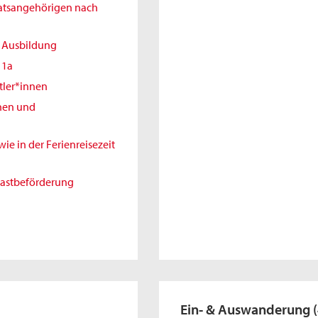
aatsangehörigen nach
r Ausbildung
11a
tler*innen
nnen und
e in der Ferienreisezeit
gastbeförderung
Ein- & Auswanderung