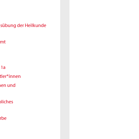
Ausübung der Heilkunde
amt
11a
tler*innen
nnen und
liches
erbe