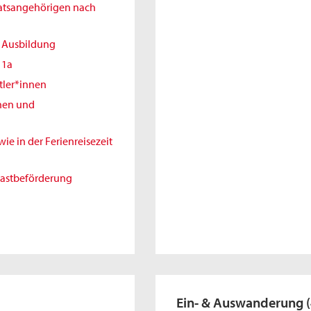
aatsangehörigen nach
r Ausbildung
11a
tler*innen
nnen und
e in der Ferienreisezeit
gastbeförderung
Ein- & Auswanderung