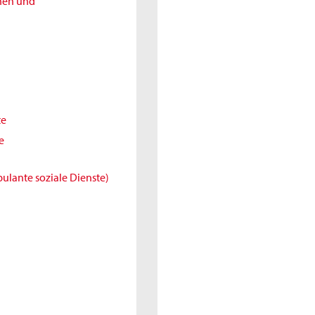
nnen und
te
e
ulante soziale Dienste)