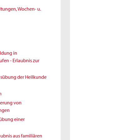
ltungen, Wochen- u.
ldung in
en - Erlaubnis zur
Ausübung der Heilkunde
h
nderung von
ungen
sübung einer
aubnis aus familiären