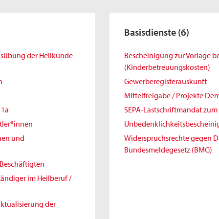
Basisdienste
(6)
Ausübung der Heilkunde
Bescheinigung zur Vorlage 
(Kinderbetreuungskosten)
h
Gewerberegisterauskunft
Mittelfreigabe / Projekte De
11a
SEPA-Lastschriftmandat zum 
tler*innen
Unbedenklichkeitsbeschein
nnen und
Widerspruchsrechte gegen 
Bundesmeldegesetz (BMG)
Beschäftigten
ändiger im Heilberuf /
ktualisierung der